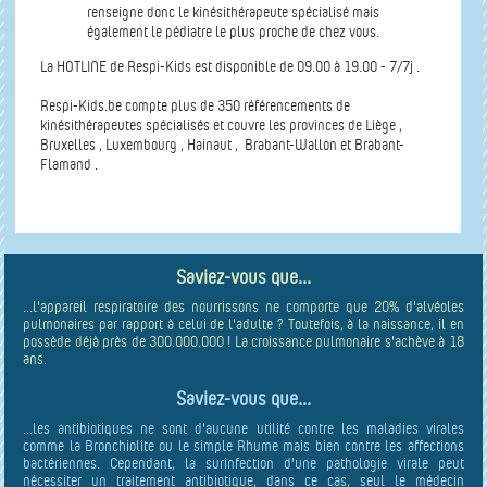
renseigne donc le kinésithérapeute spécialisé mais
également le pédiatre le plus proche de chez vous.
La HOTLINE de Respi-Kids est disponible de 09.00 à 19.00 - 7/7j .
Respi-Kids.be compte plus de 350 référencements de
kinésithérapeutes spécialisés et couvre les provinces de Liège ,
Bruxelles , Luxembourg , Hainaut , Brabant-Wallon et Brabant-
Flamand .
Saviez-vous que...
...l'appareil respiratoire des nourrissons ne comporte que 20% d'alvéoles
pulmonaires par rapport à celui de l'adulte ? Toutefois, à la naissance, il en
possède déjà près de 300.000.000 ! La croissance pulmonaire s'achève à 18
ans.
Saviez-vous que...
...les antibiotiques ne sont d'aucune utilité contre les maladies virales
comme la Bronchiolite ou le simple Rhume mais bien contre les affections
bactériennes. Cependant, la surinfection d'une pathologie virale peut
nécessiter un traitement antibiotique, dans ce cas, seul le médecin